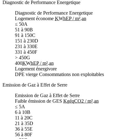
Diagnostic de Performance Energetique
Diagnostic de Performance Energetique
Logement économe
KWhEP / m².an
≤ 50
A
51 à 90
B
91 à 150
C
151 à 230
D
231 à 330
E
331 à 450
F
> 450
G
400
KWhEP / m².an
Logement énergivore
DPE vierge
Consommations non exploitables
Emission de Gaz à Effet de Serre
Emission de Gaz à Effet de Serre
Faible émission de GES
KgéqCO2 / m².an
≤ 5
A
6 à 10
B
11 à 20
C
21 à 35
D
36 à 55
E
56 à 80
F