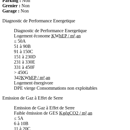
Parking :
Non
Grenier :
Non
Garage :
Non
Diagnostic de Performance Energetique
Diagnostic de Performance Energetique
Logement économe
KWhEP / m².an
≤ 50
A
51 à 90
B
91 à 150
C
151 à 230
D
231 à 330
E
331 à 450
F
> 450
G
342
KWhEP / m².an
Logement énergivore
DPE vierge
Consommations non exploitables
Emission de Gaz à Effet de Serre
Emission de Gaz à Effet de Serre
Faible émission de GES
KgéqCO2 / m².an
≤ 5
A
6 à 10
B
11 à 20
C