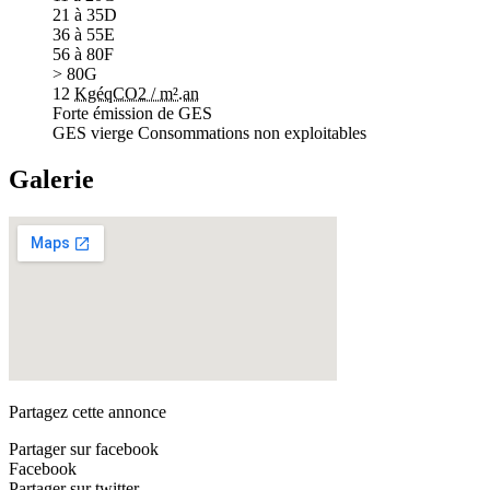
21 à 35
D
36 à 55
E
56 à 80
F
> 80
G
12
KgéqCO2 / m².an
Forte émission de GES
GES vierge
Consommations non exploitables
Galerie
Partagez cette annonce
Partager sur facebook
Facebook
Partager sur twitter